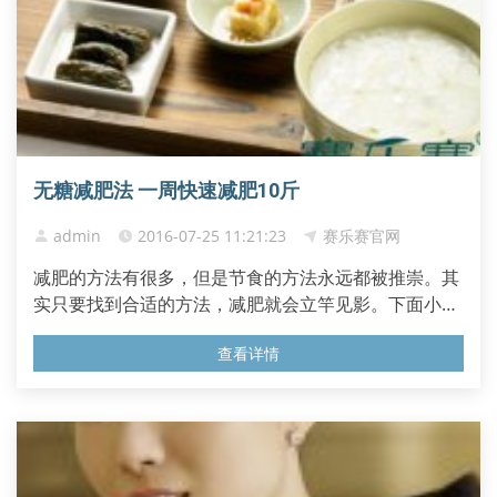
无糖减肥法 一周快速减肥10斤
admin
2016-07-25 11:21:23
赛乐赛官网
减肥的方法有很多，但是节食的方法永远都被推崇。其
实只要找到合适的方法，减肥就会立竿见影。下面小编
就向大家介绍三种减肥餐，只要你巧用这3种减肥餐，
查看详情
一周快速减肥10斤。 第一种： 葡萄 柚、脱脂 牛奶 减
肥法、 苹果 苹果吃苹果减肥的人，同时也能改善 皮肤
干燥，过敏性皮肤炎、便秘等症状葡萄柚葡萄柚饮食是
一种30年前在西方...