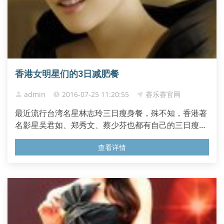
香港女明星们的3日减肥餐
admin
2016-07-25 11:20:55
赛乐赛官网
最近流行台湾名星林志玲三日瘦身餐，殊不知，香港著
名影星吴君如、郑秀文、蔡少芬也都有自己的三日瘦身
餐。因为她们都曾经是胖胖的模样，可如今呢？吴君如
查看详情
利用食肉减肥外加fitforlife餐，让身材脱胎换骨减了10
多公斤；郑秀文是让肠胃从军，靠3日军人餐减了12
磅；蔡少芬则用食肉减肥法减了15磅。哇，真令人羡
慕。 郑秀文的3日军人餐...