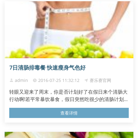
鸡蛋 、 柠檬 汁...
7日清肠排毒餐 快速瘦身气色好
admin
2016-07-25 11:32:12
赛乐赛官网
转眼又迎来了周末，你是否计划好了在假日来个清肠大
行动啊!若平常暴饮暴食，假日突然吃很少的清肠计划，
会因清肠饮食中大部分食物都是高纤维食材，而一下子
查看详情
吃进太多纤维，容易会出现胀气、腹绞痛或拉肚子，身
体很难耐受得了。 第一天 早餐 ：总汇三明治1个+酸奶
100ml 午餐 ：云吞面1碗+香蕉1个 晚餐 ：白米饭1碗
+水煮西兰花1份 7日清...