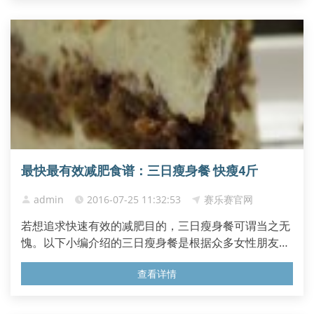
脂肪。此外还能降胆固醇降血糖，有强身健体的功效。
而且它含有丰富...
最快最有效减肥食谱：三日瘦身餐 快瘦4斤
admin
2016-07-25 11:32:53
赛乐赛官网
若想追求快速有效的减肥目的，三日瘦身餐可谓当之无
愧。以下小编介绍的三日瘦身餐是根据众多女性朋友的
使用心得，总结出最有效的方法饮帮助大家补充每日身
查看详情
体所需的热量同时还能帮助脂肪燃烧。7天瘦10斤？快
速减肥专家的减肥食谱 早餐 ： 黑 咖啡 或者早茶、西柚
半个、什果 蛋糕 半个 什果小蛋糕 材料 ：无糖饼干、