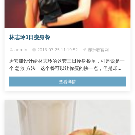
林志玲3日瘦身餐
admin
2016-07-25 11:19:52
赛乐赛官网
唐安麒设计给林志玲的这套三日瘦身餐单，可是说是一
个 急救 方法，这个餐可以让你瘦的快一点，但是却不
可以每天吃，三天一个循环，一个月能吃两次，至少相
查看详情
隔两个星期才能进行一次。这个餐量不多，会饿一些，
但是可以瘦的比较快。此减肥餐适合三天后有很重要活
动的MM参加，不能长期使用哦。 林志玲三日瘦身餐注
意事项 1.三天期间...