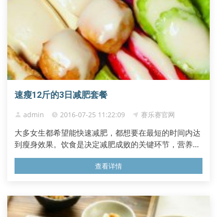
速瘦12斤的3日减肥套餐
admin
2016-07-25 11:22:09
赛乐赛官网
大多女生都希望能快速减肥，都想要在最短的时间内达
到瘦身效果。饮食是决定减肥成败的关键环节，营养均
衡的减肥食谱能助您健康减肥。希望下面的三日减肥套
查看详情
餐能对身材有要求的女生们有所帮助。 第一天：菜肴也
能小清新 早餐：山药薏米粥一小碗，水煮蛋一个。 餐
点：苹果一个。 午餐：米饭一碗，鸡肉脯丝拌菠菜一
份、白灼虾十个。...