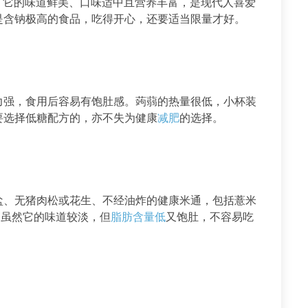
用。它的味道鲜美、口味适中且营养丰富，是现代人喜爱
是含钠极高的食品，吃得开心，还要适当限量才好。
力强，食用后容易有饱肚感。蒟蒻的热量很低，小杯装
要选择低糖配方的，亦不失为健康
减肥
的选择。
盐、无猪肉松或花生、不经油炸的健康米通，包括薏米
。虽然它的味道较淡，但
脂肪含量低
又饱肚，不容易吃