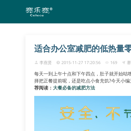
适合办公室减肥的低热量
李燕贤
2015-11-27 17:20:56
169
赛
每天一到上午十点和下午四点，肚子就开始咕
择把正餐提前呢，还是吃点小食充饥?今天小编
荐阅读：
大餐必备的减肥方法