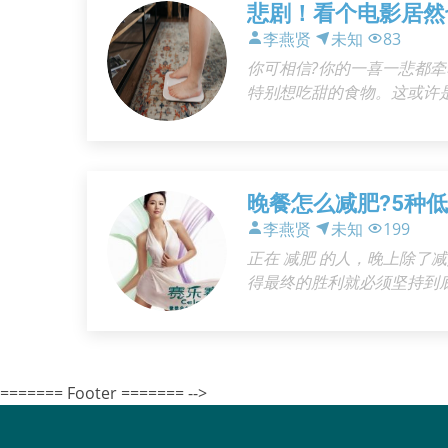
悲剧！看个电影居然
李燕贤
未知
83
你可相信?你的一喜一悲都
特别想吃甜的食物。这或许
示，超过75%的过度饮食是
晚餐怎么减肥?5种
李燕贤
未知
199
正在 减肥 的人，晚上除了
得最终的胜利就必须坚持到
了食物，就选择了健康，就
======= Footer ======= -->