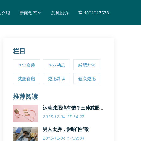
品介绍
新闻动态
意见投诉
4001017578
栏目
企业资质
企业动态
减肥方法
减肥食谱
减肥常识
健康减肥
推荐阅读
运动减肥也有错？三种减肥运
动悠着来
2015-12-04 17:34:27
男人太胖，影响“性”致
2015-12-04 17:32:04