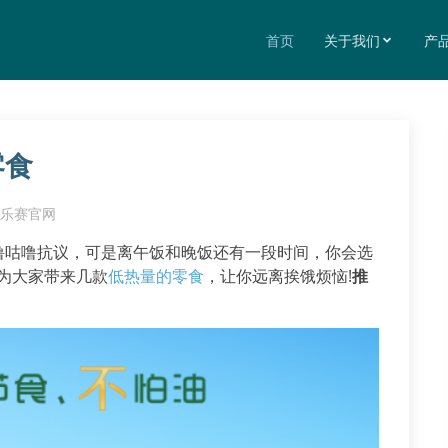
首页
关于我们
产
零食
乐赛官网
噜咕噜抗议，可是离午饭和晚饭还有一段时间，你会选
为大家带来几款
低热量的零食
，让你远离挨饿烦恼!
推