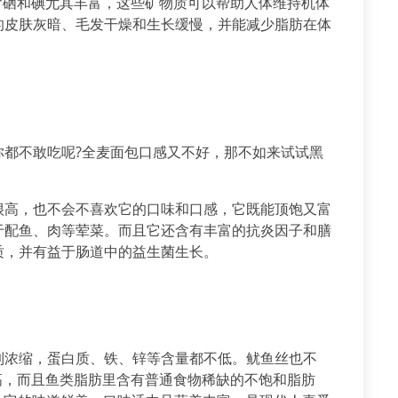
中含硒和碘尤其丰富，这些矿物质可以帮助人体维持机体
的皮肤灰暗、毛发干燥和生长缓慢，并能减少脂肪在体
你都不敢吃呢?全麦面包口感又不好，那不如来试试黑
很高，也不会不喜欢它的口味和口感，它既能顶饱又富
于配鱼、肉等荤菜。而且它还含有丰富的抗炎因子和膳
质，并有益于肠道中的益生菌生长。
到浓缩，蛋白质、铁、锌等含量都不低。鱿鱼丝也不
不高，而且鱼类脂肪里含有普通食物稀缺的不饱和脂肪