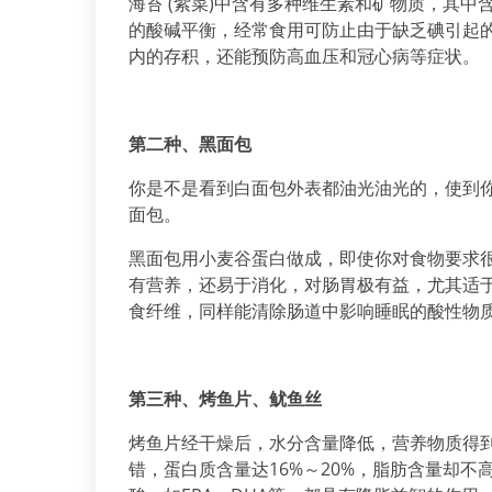
海苔 (紫菜)中含有多种维生素和矿物质，其
的酸碱平衡，经常食用可防止由于缺乏碘引起
内的存积，还能预防高血压和冠心病等症状。
第二种、黑面包
你是不是看到白面包外表都油光油光的，使到
面包。
黑面包用小麦谷蛋白做成，即使你对食物要求
有营养，还易于消化，对肠胃极有益，尤其适
食纤维，同样能清除肠道中影响睡眠的酸性物
第三种、烤鱼片、鱿鱼丝
烤鱼片经干燥后，水分含量降低，营养物质得
错，蛋白质含量达16%～20%，脂肪含量却