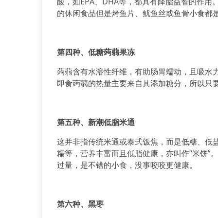
酸，如EPA、DHA等，都具有降脂益智的作
的休闲食品但是烤鱼片、鱿鱼丝或鱼骨小食都
第四种、低糖蒟蒻果冻
蒟蒻含有水溶性纤维，有助肠胃蠕动，且吸水
即食蒟蒻的热量主要来自其添加糖分，所以只
第五种、新潮低脂米通
这并非指传统米通或泰式饭焦，而是低糖、低
糯等，营养丰富而且低脂健康，亦叫作“米饼”
过量，是不错的小食，没事咬咬更健康。
第六种、黑枣