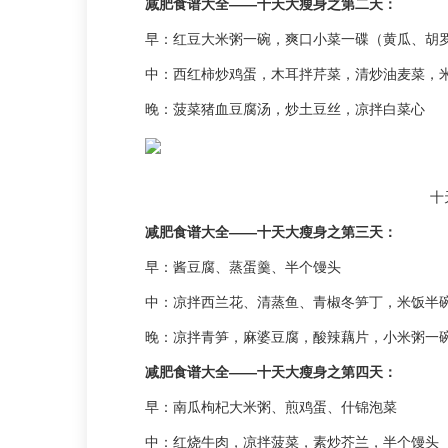
减肥食谱大全——十天大瘦身之第二天：
早：红豆大米粥一碗，爽口小菜一碟（黄瓜、胡
中：西红柿炒鸡蛋，木耳拌芹菜，清炒油麦菜，
晚：菠菜猪血豆腐汤，炒土豆丝，凉拌白菜心
十
减肥食谱大全——十天大瘦身之第三天：
早：酱豆腐、蒸蛋羹、半个馒头
中：凉拌西兰花、清蒸鱼、青椒冬笋丁，米饭半
晚：凉拌青笋，麻婆豆腐，酸辣藕片，小米粥一
减肥食谱大全——十天大瘦身之第四天：
早：南瓜枸杞大米粥、煎鸡蛋、什锦泡菜
中：红烧牛肉，凉拌菠菜，素炒芥兰，半个馒头