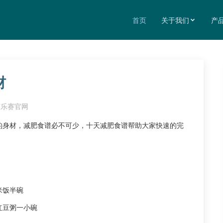
首页
关于我们
产
材
赛乐赛官网
的身材，减肥食谱必不可少，十天减肥食谱帮助大家快速的完
米饭半碗
红豆粥一小碗