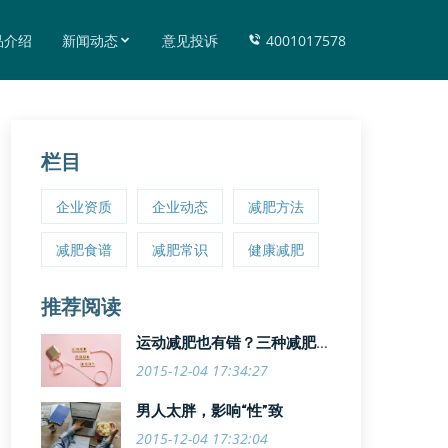
品介绍
新闻动态
意见投诉
4001017578
栏目
企业资质
企业动态
减肥方法
减肥食谱
减肥常识
健康减肥
推荐阅读
运动减肥也有错？三种减肥运
动悠着来
2015-12-04 17:34:27
男人太胖，影响“性”致
2015-12-04 17:32:04