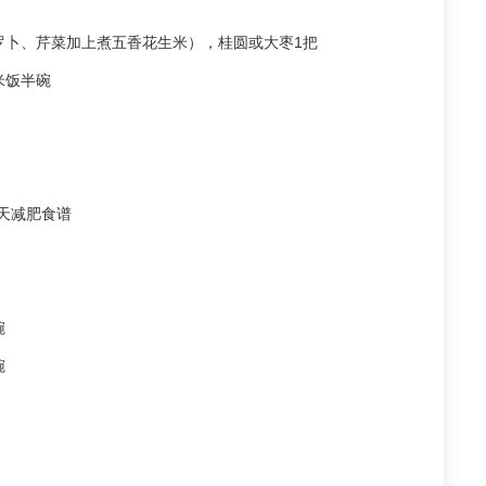
罗卜、芹菜加上煮五香花生米），桂圆或大枣1把
米饭半碗
天减肥食谱
碗
碗