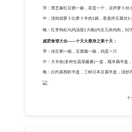
早：黑芝麻红豆粥一碗，茶蛋一个，凉拌萝卜丝
中：清炖胡萝卜白萝卜羊肉1碗，香菜拌豆腐丝1
晚：红枣枸杞乌鸡汤面1大碗(内含几块鸡肉，50
减肥食谱大全——十天大瘦身之第十天：
早：绿豆粥一碗，豆腐脑一碗，鸡蛋一只
中：大丰收(多种生蔬菜蘸酱)一盘，糯米藕半盘
晚：白灼基围虾半盘，三鲜日本豆腐半盘，清炒
十