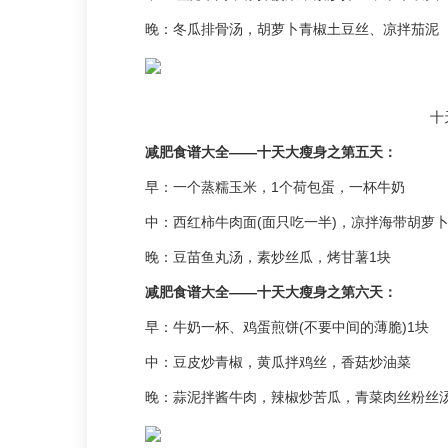
晚：冬瓜排骨汤，胡萝卜青椒土豆丝、凉拌茄泥
十
减肥食谱大全——十天大瘦身之第五天：
早：一个蒸糯玉米，1个荷包蛋，一杯牛奶
中：西红柿牛肉面(面只吃一半)，凉拌海带胡萝
晚：豆苗鱼丸汤，素炒丝瓜，烤甘薯1块
减肥食谱大全——十天大瘦身之第六天：
早：牛奶一杯、鸡蛋煎饼(不要中间的薄脆)1块
中：豆皮炒青椒，黄瓜拌鸡丝，香菇炒油菜
晚：蒜泥拌酱牛肉，辣椒炒苦瓜，青菜肉丝粉丝