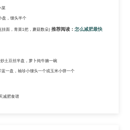
小菜
小盘，馒头半个
推荐阅读：
怎么减肥最快
克挂面，青菜1把，蘑菇数朵)
，炒土豆丝半盘，萝卜炖牛腩一碗
芥蓝一盘，袖珍小馒头一个或玉米小饼一个
天减肥食谱