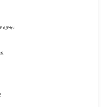
天减肥食谱
卜丝
汤