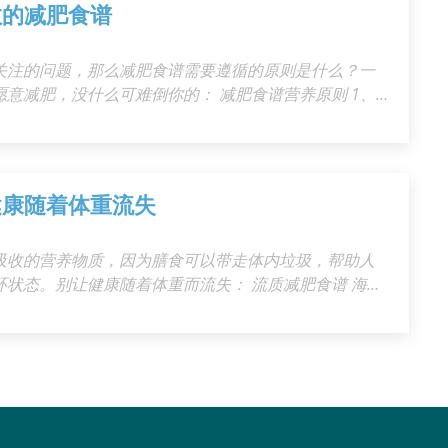
效的减肥食谱
关注的问题，那么减肥食谱需要遵循的原则是什么？一
意减肥，没什么可难倒你的： 减肥食谱营养原则 1、
量的摄入，同时辅助适量的体力活动。成年的轻度肥胖
0kg为宜，即每天减少125kcal～250kcal的能量摄入。成
健康随着体重流失
吸收的营养物质，因为膳食可以带走体内垃圾，帮助人
状态。别让健康随着体重而流失： 流质减肥食谱 海苔
素，并且其中含有丰富的矿物质，这些矿物质可以维持
减肥促进身体新陈代谢。海苔中还含有滋润皮肤的功