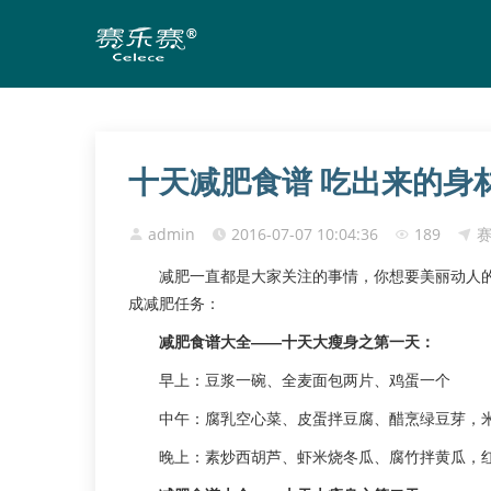
十天减肥食谱 吃出来的身
admin
2016-07-07 10:04:36
189
减肥一直都是大家关注的事情，你想要美丽动人
成减肥任务：
减肥食谱大全——十天大瘦身之第一天：
早上：豆浆一碗、全麦面包两片、鸡蛋一个
中午：腐乳空心菜、皮蛋拌豆腐、醋烹绿豆芽，
晚上：素炒西胡芦、虾米烧冬瓜、腐竹拌黄瓜，