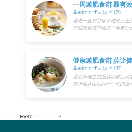
一周减肥食谱 最有
admin
未知
176
减肥一直都是很多肥胖人士
周减肥食谱有哪些？你要你愿
限制总能量：要逐渐降低能
者，每月体重减轻0.5kg～1.
年中度以上的肥胖者每
健康减肥食谱 莫让
admin
未知
147
膳食纤维是减肥认识最应该
体排毒从而达到一个好的循环
中含有很多人体需要的维生
人体的酸碱平衡，同时还能
效，女性多吃还
======= Footer ======= -->