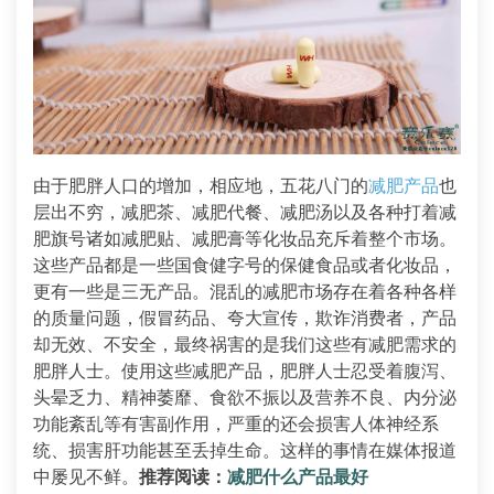
由于肥胖人口的增加，相应地，五花八门的
减肥产品
也
层出不穷，减肥茶、减肥代餐、减肥汤以及各种打着减
肥旗号诸如减肥贴、减肥膏等化妆品充斥着整个市场。
这些产品都是一些国食健字号的保健食品或者化妆品，
更有一些是三无产品。混乱的减肥市场存在着各种各样
的质量问题，假冒药品、夸大宣传，欺诈消费者，产品
却无效、不安全，最终祸害的是我们这些有减肥需求的
肥胖人士。使用这些减肥产品，肥胖人士忍受着腹泻、
头晕乏力、精神萎靡、食欲不振以及营养不良、内分泌
功能紊乱等有害副作用，严重的还会损害人体神经系
统、损害肝功能甚至丢掉生命。这样的事情在媒体报道
中屡见不鲜。
推荐阅读：
减肥什么产品最好