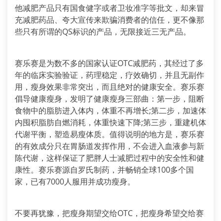
他减肥产品只有国食健字或者卫妆准字等批文，却来冒
充减肥药品、夸大宣传来欺骗消费者的信任，更不像那
些只有所谓的QS标识的产品，无限接近三无产品。
赛乐赛是为数不多的国家认证OTC减肥药，其经过了多
年的临床实验验证，药理稳定，疗效确切，并且无副作
用，瘦身效果非常突出，而且绝对的健康安全。赛乐赛
倡导健康瘦身，发明了健康瘦身三部曲：第一步，阻断
食物中的脂肪进入体内，体重不再增长;第二步，加速体
内囤积脂肪自燃消耗，体重快速下降;第三步，重建机体
代谢平衡，塑造易瘦体质。值得说明的地方是，赛乐赛
的有效成分只在胃肠道发挥作用，不会进入血液参与新
陈代谢，这样保证了肥胖人士减肥过程中的安全性和健
康性。赛乐赛源自罗氏制药，并畅销全球100多个国
家，已有7000人服用并成功瘦身。
不要再犹豫，把瘦身期望交给OTC，把瘦身希望交给赛