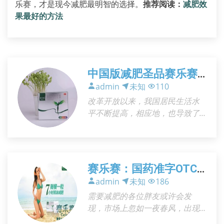
乐赛，才是现今减肥最明智的选择。
推荐阅读：
减肥效
果最好的方法
中国版减肥圣品赛乐赛
2015年全新上市
admin
未知
110
改革开放以来，我国居民生活水
平不断提高，相应地，也导致了
中国的肥胖人数在一年比一年节
节攀升。截止目前，我国的肥胖
人口总数排全球第二，肥胖人数
达到4600万人。由于肥胖而导致
赛乐赛：国药准字OTC
高
安全减肥药
admin
未知
186
需要减肥的各位胖友或许会发
现，市场上忽如一夜春风，出现
了一种名称为赛乐赛的OTC类全新